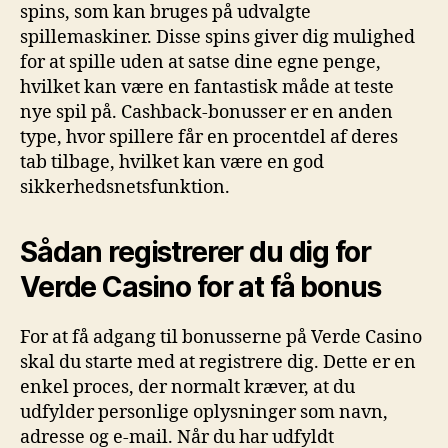
spins, som kan bruges på udvalgte
spillemaskiner. Disse spins giver dig mulighed
for at spille uden at satse dine egne penge,
hvilket kan være en fantastisk måde at teste
nye spil på. Cashback-bonusser er en anden
type, hvor spillere får en procentdel af deres
tab tilbage, hvilket kan være en god
sikkerhedsnetsfunktion.
Sådan registrerer du dig for
Verde Casino for at få bonus
For at få adgang til bonusserne på Verde Casino
skal du starte med at registrere dig. Dette er en
enkel proces, der normalt kræver, at du
udfylder personlige oplysninger som navn,
adresse og e-mail. Når du har udfyldt