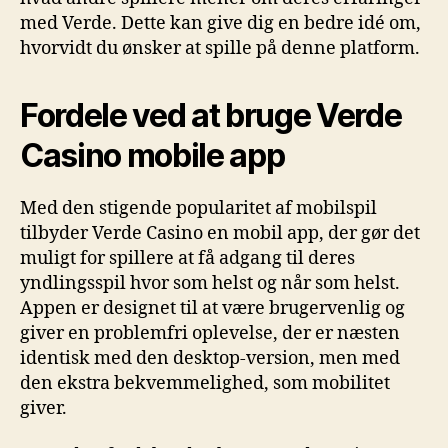
med Verde. Dette kan give dig en bedre idé om,
hvorvidt du ønsker at spille på denne platform.
Fordele ved at bruge Verde
Casino mobile app
Med den stigende popularitet af mobilspil
tilbyder Verde Casino en mobil app, der gør det
muligt for spillere at få adgang til deres
yndlingsspil hvor som helst og når som helst.
Appen er designet til at være brugervenlig og
giver en problemfri oplevelse, der er næsten
identisk med den desktop-version, men med
den ekstra bekvemmelighed, som mobilitet
giver.