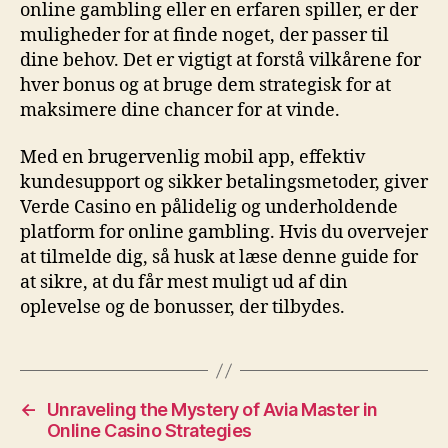
online gambling eller en erfaren spiller, er der
muligheder for at finde noget, der passer til
dine behov. Det er vigtigt at forstå vilkårene for
hver bonus og at bruge dem strategisk for at
maksimere dine chancer for at vinde.
Med en brugervenlig mobil app, effektiv
kundesupport og sikker betalingsmetoder, giver
Verde Casino en pålidelig og underholdende
platform for online gambling. Hvis du overvejer
at tilmelde dig, så husk at læse denne guide for
at sikre, at du får mest muligt ud af din
oplevelse og de bonusser, der tilbydes.
←
Unraveling the Mystery of Avia Master in
Online Casino Strategies