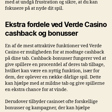
med at undgå frustration og sikre, at du kan
fokusere på at nyde dit spil.
Ekstra fordele ved Verde Casino
cashback og bonusser
En af de mest attraktive funktioner ved Verde
Casino er muligheden for at modtage cashback
på dine tab. Cashback-bonusser fungerer ved at
give spillere en procentdel af deres tab tilbage,
hvilket kan være en nyttig funktion, især for
dem, der oplever en række dårlige spil. Dette
kan hjælpe med at mildne tab og give spillerne
en ekstra chance for at vinde.
Derudover tilbyder casinoet ofte forskellige
bonusser og kampagner, der kan hjælpe