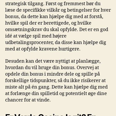
strategisk tilgang. Først og fremmest bør du
læse de specifikke vilkår og betingelser for hver
bonus, da dette kan hjælpe dig med at forstå,
hvilke spil der er berettigede, og hvilke
omsætningskrav du skal opfylde. Det er en god
idé at vælge spil med højere
udbetalingsprocenter, da disse kan hjælpe dig
med at opfylde kravene hurtigere.
Desuden kan det være nyttigt at planlægge,
hvordan du vil bruge din bonus. Overvej at
opdele din bonus i mindre dele og spille på
forskellige tidspunkter, så du ikke risikerer at
miste alt på én gang. Dette kan hjælpe dig med
at forlænge din spilletid og potentielt øge dine
chancer for at vinde.