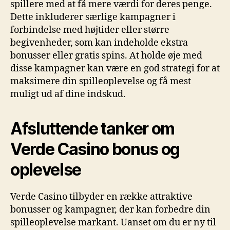
spillere med at få mere værdi for deres penge.
Dette inkluderer særlige kampagner i
forbindelse med højtider eller større
begivenheder, som kan indeholde ekstra
bonusser eller gratis spins. At holde øje med
disse kampagner kan være en god strategi for at
maksimere din spilleoplevelse og få mest
muligt ud af dine indskud.
Afsluttende tanker om
Verde Casino bonus og
oplevelse
Verde Casino tilbyder en række attraktive
bonusser og kampagner, der kan forbedre din
spilleoplevelse markant. Uanset om du er ny til